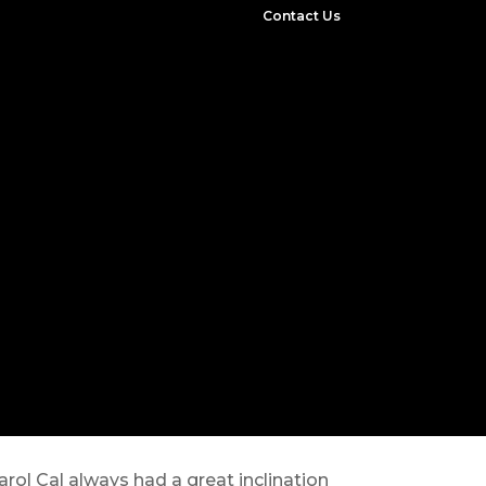
Contact Us
rol Cal always had a great inclination