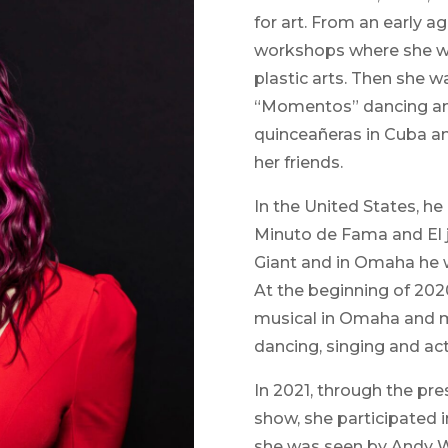
for art. From an early a
workshops where she wa
plastic arts. Then she 
“Momentos” dancing an
quinceañeras in Cuba a
her friends.
In the United States, he
Minuto de Fama and El 
Giant and in Omaha he 
At the beginning of 20
musical in Omaha and 
dancing, singing and act
In 2021, through the pr
show, she participated 
she was seen by Andy W