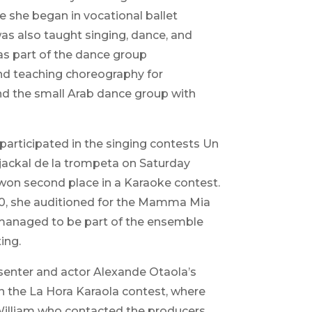
ge she began in vocational ballet
s also taught singing, dance, and
was part of the dance group
d teaching choreography for
nd the small Arab dance group with
 participated in the singing contests Un
jackal de la trompeta on Saturday
won second place in a Karaoke contest.
20, she auditioned for the Mamma Mia
managed to be part of the ensemble
ing.
esenter and actor Alexande Otaola’s
in the La Hora Karaola contest, where
illiam who contacted the producers