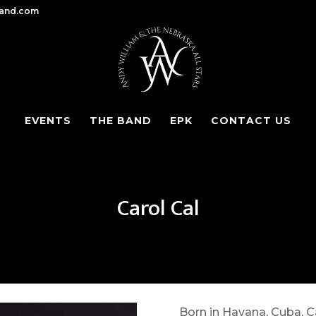
band.com
EVENTS
THE BAND
EPK
CONTACT US
Carol Cal
Born in Havana, Cuba, Ca